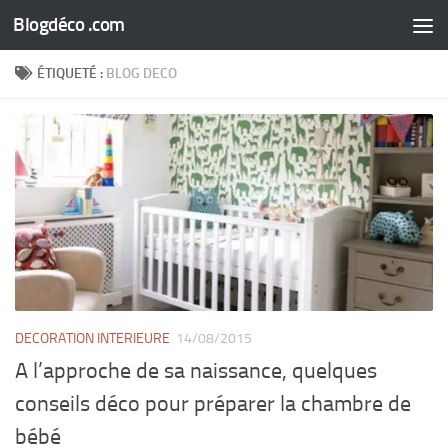
Blogdéco .com
Skip to content
ÉTIQUETÉ :
BLOG DECO
DECORATION INTERIEURE
14/08/2015
A l’approche de sa naissance, quelques
conseils déco pour préparer la chambre de
bébé