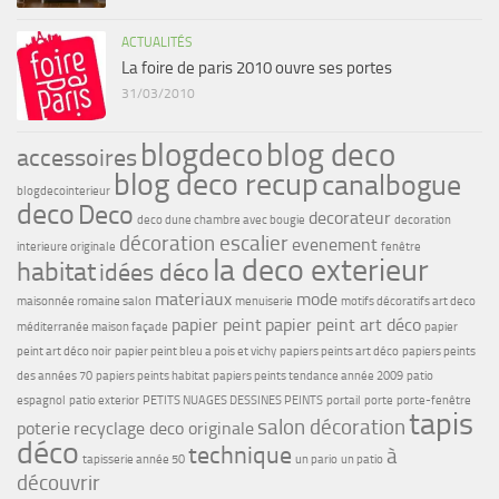
ACTUALITÉS
La foire de paris 2010 ouvre ses portes
31/03/2010
blogdeco
blog deco
accessoires
blog deco recup
canalbogue
blogdecointerieur
deco
Deco
decorateur
deco dune chambre avec bougie
decoration
décoration escalier
evenement
interieure originale
fenêtre
la deco exterieur
habitat
idées déco
materiaux
mode
maisonnée romaine salon
menuiserie
motifs décoratifs art deco
papier peint
papier peint art déco
méditerranée maison façade
papier
peint art déco noir
papier peint bleu a pois et vichy
papiers peints art déco
papiers peints
des années 70
papiers peints habitat
papiers peints tendance année 2009
patio
espagnol
patio exterior
PETITS NUAGES DESSINES PEINTS
portail
porte
porte-fenêtre
tapis
salon décoration
poterie
recyclage deco originale
déco
technique
à
tapisserie année 50
un pario
un patio
découvrir