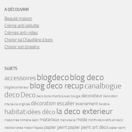
A DÉCOUVRIR
Beauté maison
Crème anti cellulite
Crèmes anti-rides
Choisir sa Chaudière à bois
Choisir son braséro
SUJETS
blogdeco
blog deco
accessoires
blog deco recup
canalbogue
blogdecointerieur
deco
Deco
decorateur
deco dune chambre avec bougie
decoration
décoration escalier
evenement
interieure originale
fenêtre
la deco exterieur
habitat
idées déco
materiaux
mode
maisonnée romaine salon
menuiserie
motifs décoratifs art deco
papier peint
papier peint art déco
méditerranée maison façade
papier peint