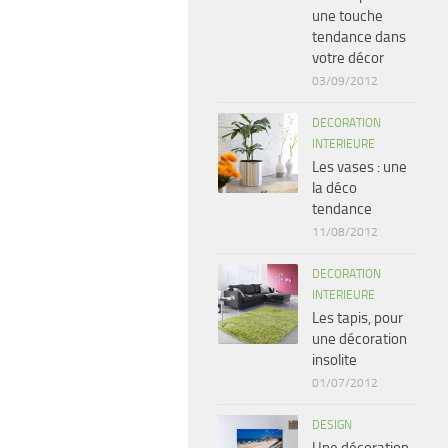
une touche
tendance dans
votre décor
03/09/2012
DECORATION
INTERIEURE
Les vases : une
la déco
tendance
11/08/2012
DECORATION
INTERIEURE
Les tapis, pour
une décoration
insolite
01/07/2012
DESIGN