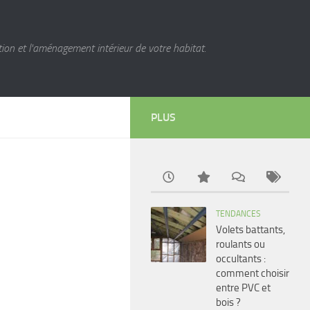
ion et l'aménagement intérieur de votre habitat.
PLUS
TENDANCES
Volets battants,
roulants ou
occultants :
comment choisir
entre PVC et
bois ?