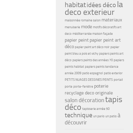
la
habitat
idées déco
deco exterieur
materiaux
maisonnée romaine salon
mode
menuiserie
motifs décoratifs art
deco
méditerranée maison façade
papier peint
papier peint art
déco
papier peint art déco noir
papier
peint bleu a pois et vichy
papiers peints art
déco
papiers peints des années 70
papiers
peints habitat
papiers peints tendance
année 2009
patio espagnol
patio exterior
PETITS NUAGES DESSINES PEINTS
portail
poterie
porte
porte-fenêtre
recyclage deco originale
tapis
salon décoration
déco
tapisserie année 50
technique
à
un pario
un patio
découvrir