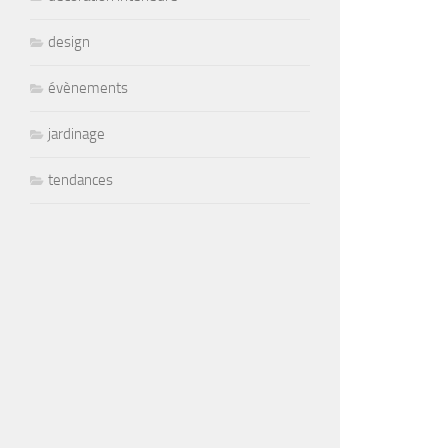
design
évènements
jardinage
tendances