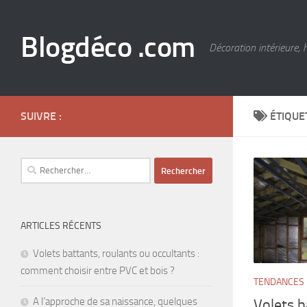
Skip to content
Blogdéco .com
Décoration intérieure, 
SUIVRE :
ÉTIQUE
Rechercher :
ARTICLES RÉCENTS
Volets battants, roulants ou occultants :
comment choisir entre PVC et bois ?
TENDANCES
A l’approche de sa naissance, quelques
Volets b