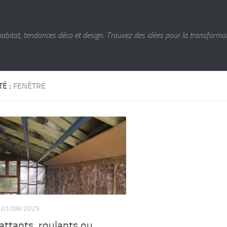
habitat, tendances déco et design. Trouvez des idées pour la transformat
TÉ :
FENÊTRE
01/08/2025
attants, roulants ou