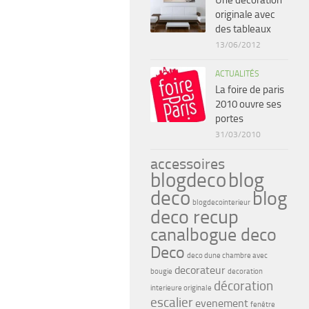
Une décoration
originale avec
des tableaux
13/06/2012
ACTUALITÉS
La foire de paris
2010 ouvre ses
portes
31/03/2010
accessoires
blogdeco
blog
deco
blog
blogdecointerieur
deco recup
canalbogue deco
Deco
deco dune chambre avec
decorateur
bougie
decoration
décoration
interieure originale
escalier
evenement
fenêtre