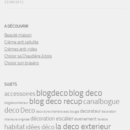
23/09/2012
A DÉCOUVRIR
Beauté maison
Crème anti cellulite
Crèmes anti-rides
Choisir sa Chaudière à bois
Choisir son braséro
SUJETS
blogdeco
blog deco
accessoires
blog deco recup
canalbogue
blogdecointerieur
deco
Deco
decorateur
deco dune chambre avec bougie
decoration
décoration escalier
evenement
interieure originale
fenêtre
la deco exterieur
habitat
idées déco