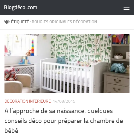
Blogdéco .com
Skip to content
ÉTIQUETÉ :
BOUGIES ORIGINALES DÉCORATION
DECORATION INTERIEURE
14/08/2015
A l’approche de sa naissance, quelques
conseils déco pour préparer la chambre de
bébé