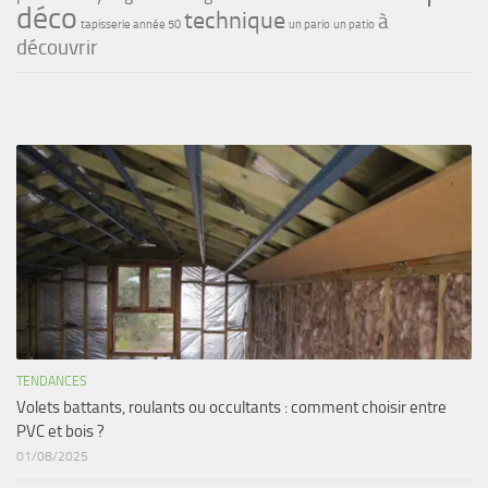
déco
technique
à
tapisserie année 50
un pario
un patio
découvrir
TENDANCES
Volets battants, roulants ou occultants : comment choisir entre
PVC et bois ?
01/08/2025