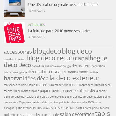
Une décoration originale avec des tableaux
13/06/2012
ACTUALITÉS
La foire de paris 2010 ouvre ses portes
31/03/2010
blogdeco
blog deco
accessoires
blog deco recup
canalbogue
blogdecointerieur
deco
Deco
decorateur
deco dune chambre avec bougie
decoration
décoration escalier
evenement
interieure originale
fenêtre
la deco exterieur
habitat
idées déco
materiaux
mode
maisonnée romaine salon
menuiserie
motifs décoratifs art deco
papier peint
papier peint art déco
méditerranée maison façade
papier
peint art déco noir
papier peint bleu a pois et vichy
papiers peints art déco
papiers peints
des années 70
papiers peints habitat
papiers peints tendance année 2009
patio
espagnol
patio exterior
PETITS NUAGES DESSINES PEINTS
portail
porte
porte-fenêtre
tapis
salon décoration
poterie
recyclage deco originale