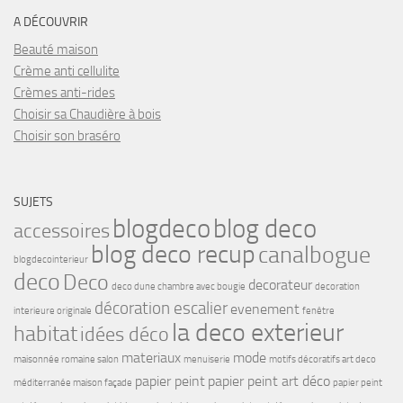
A DÉCOUVRIR
Beauté maison
Crème anti cellulite
Crèmes anti-rides
Choisir sa Chaudière à bois
Choisir son braséro
SUJETS
blogdeco
blog deco
accessoires
blog deco recup
canalbogue
blogdecointerieur
deco
Deco
decorateur
deco dune chambre avec bougie
decoration
décoration escalier
evenement
interieure originale
fenêtre
la deco exterieur
habitat
idées déco
materiaux
mode
maisonnée romaine salon
menuiserie
motifs décoratifs art deco
papier peint
papier peint art déco
méditerranée maison façade
papier peint