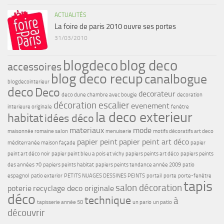
ACTUALITÉS
La foire de paris 2010 ouvre ses portes
31/03/2010
blogdeco
blog deco
accessoires
blog deco recup
canalbogue
blogdecointerieur
deco
Deco
decorateur
deco dune chambre avec bougie
decoration
décoration escalier
evenement
interieure originale
fenêtre
la deco exterieur
habitat
idées déco
materiaux
mode
maisonnée romaine salon
menuiserie
motifs décoratifs art deco
papier peint
papier peint art déco
méditerranée maison façade
papier
peint art déco noir
papier peint bleu a pois et vichy
papiers peints art déco
papiers peints
des années 70
papiers peints habitat
papiers peints tendance année 2009
patio
espagnol
patio exterior
PETITS NUAGES DESSINES PEINTS
portail
porte
porte-fenêtre
tapis
salon décoration
poterie
recyclage deco originale
déco
technique
à
tapisserie année 50
un pario
un patio
découvrir